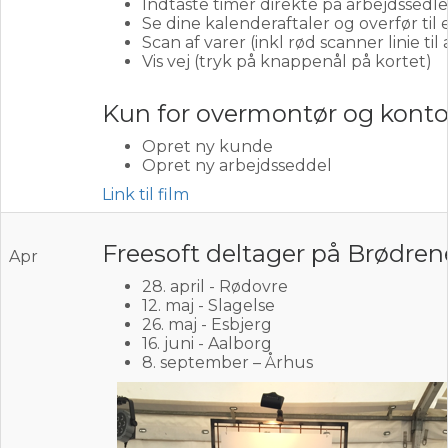
Indtaste timer direkte på arbejdssedle
Se dine kalenderaftaler og overfør til
Scan af varer (inkl rød scanner linie til
Vis vej (tryk på knappenål på kortet)
Kun for overmontør og kont
Opret ny kunde
Opret ny arbejdsseddel
Link til film
Freesoft deltager på Brødren
Apr
28. april - Rødovre
12. maj - Slagelse
26. maj - Esbjerg
16. juni - Aalborg
8. september – Århus