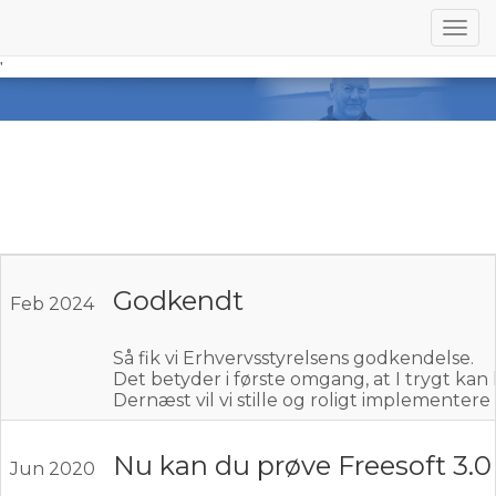
Togg
navi
'
NYHEDER
Godkendt
Feb 2024
Så fik vi Erhvervsstyrelsens godkendelse.
Det betyder i første omgang, at I trygt kan 
Dernæst vil vi stille og roligt implementere n
Nu kan du prøve Freesoft 3.0 
Jun 2020