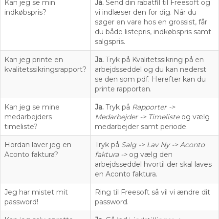
Kan jeg se min
Ja.
Send din rabatfil til Freesoft og
indkøbspris?
vi indlæser den for dig. Når du
søger en vare hos en grossist, får
du både listepris, indkøbspris samt
salgspris.
Kan jeg printe en
Ja.
Tryk på Kvalitetssikring på en
kvalitetssikringsrapport?
arbejdsseddel og du kan nederst
se den som pdf. Herefter kan du
printe rapporten.
Kan jeg se mine
Ja.
Tryk på
Rapporter ->
medarbejders
Medarbejder -> Timeliste
og vælg
timeliste?
medarbejder samt periode.
Hordan laver jeg en
Tryk på
Salg -> Lav Ny -> Aconto
Aconto faktura?
faktura ->
og vælg den
arbejdsseddel hvortil der skal laves
en Aconto faktura.
Jeg har mistet mit
Ring til Freesoft så vil vi ændre dit
password!
password.