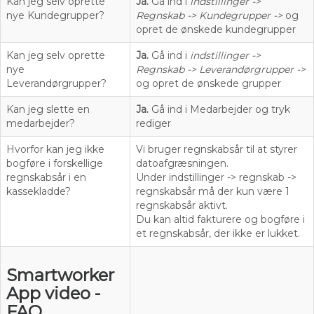
Kan jeg selv oprette
Ja.
Gå ind i
indstillinger ->
nye Kundegrupper?
Regnskab -> Kundegrupper ->
og
opret de ønskede kundegrupper
Kan jeg selv oprette
Ja.
Gå ind i
indstillinger ->
nye
Regnskab -> Leverandørgrupper ->
Leverandørgrupper?
og opret de ønskede grupper
Kan jeg slette en
Ja.
Gå ind i Medarbejder og tryk
medarbejder?
rediger
Hvorfor kan jeg ikke
Vi bruger regnskabsår til at styrer
bogføre i forskellige
datoafgræsningen.
regnskabsår i en
Under indstillinger -> regnskab ->
kassekladde?
regnskabsår må der kun være 1
regnskabsår aktivt.
Du kan altid fakturere og bogføre i
et regnskabsår, der ikke er lukket.
Smartworker
App video -
FAQ